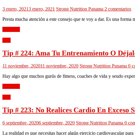
3 enero, 2021
3 enero, 2021
Strong Nutrition Panama
2 comentarios
Presta mucha atención a este consejo que te voy a dar. Es una forma m
Leer más
Tips
Tip # 224: Ama Tu Entrenamiento O Déjal
11 noviembre, 2020
11 noviembre, 2020
Strong Nutrition Panama
0 c
Hay algo que muchos gurús de fitness, coaches de vida y seudo expert
Leer más
Tips
Tip # 223: No Realices Cardio En Exceso 
6 septiembre, 2020
6 septiembre, 2020
Strong Nutrition Panama
0 com
La realidad es que necesitas hacer algún ejercicio cardiovascular para