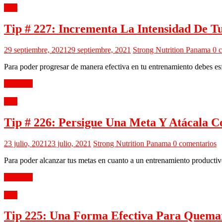
Tips
Tip # 227: Incrementa La Intensidad De T
29 septiembre, 2021
29 septiembre, 2021
Strong Nutrition Panama
0 
Para poder progresar de manera efectiva en tu entrenamiento debes es
Leer más
Tips
Tip # 226: Persigue Una Meta Y Atácala C
23 julio, 2021
23 julio, 2021
Strong Nutrition Panama
0 comentarios
Para poder alcanzar tus metas en cuanto a un entrenamiento producti
Leer más
Tips
Tip 225: Una Forma Efectiva Para Quem