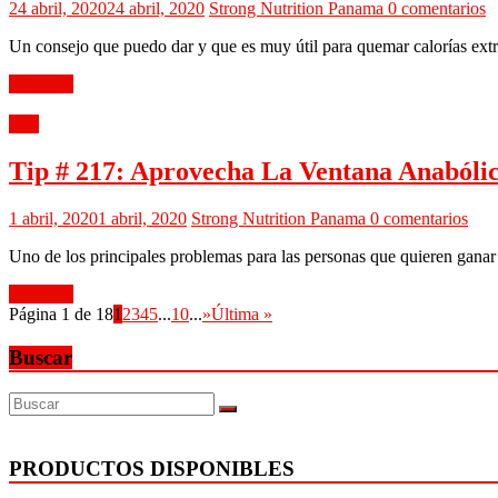
24 abril, 2020
24 abril, 2020
Strong Nutrition Panama
0 comentarios
Un consejo que puedo dar y que es muy útil para quemar calorías extr
Leer más
Tips
Tip # 217: Aprovecha La Ventana Anaból
1 abril, 2020
1 abril, 2020
Strong Nutrition Panama
0 comentarios
Uno de los principales problemas para las personas que quieren gana
Leer más
Página 1 de 18
1
2
3
4
5
...
10
...
»
Última »
Buscar
PRODUCTOS DISPONIBLES