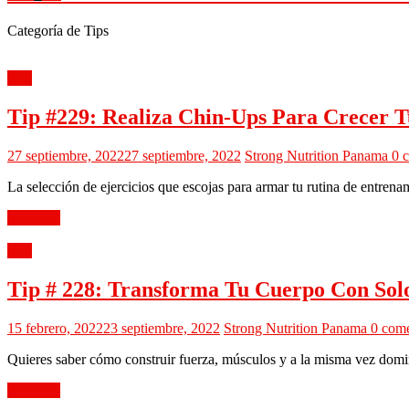
Categoría de Tips
Tips
Tip #229: Realiza Chin-Ups Para Crecer T
27 septiembre, 2022
27 septiembre, 2022
Strong Nutrition Panama
0 
La selección de ejercicios que escojas para armar tu rutina de entren
Leer más
Tips
Tip # 228: Transforma Tu Cuerpo Con Solo
15 febrero, 2022
23 septiembre, 2022
Strong Nutrition Panama
0 come
Quieres saber cómo construir fuerza, músculos y a la misma vez domin
Leer más