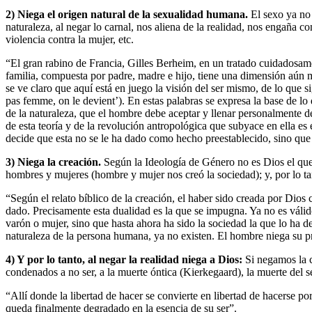
2) Niega el origen natural de la sexualidad humana.
El sexo ya no s
naturaleza, al negar lo carnal, nos aliena de la realidad, nos engaña co
violencia contra la mujer, etc.
“El gran rabino de Francia, Gilles Berheim, en un tratado cuidadosa
familia, compuesta por padre, madre e hijo, tiene una dimensión aún m
se ve claro que aquí está en juego la visión del ser mismo, de lo que
pas femme, on le devient’). En estas palabras se expresa la base de lo
de la naturaleza, que el hombre debe aceptar y llenar personalmente d
de esta teoría y de la revolución antropológica que subyace en ella es
decide que esta no se le ha dado como hecho preestablecido, sino que 
3) Niega la creación.
Según la Ideología de Género no es Dios el qu
hombres y mujeres (hombre y mujer nos creó la sociedad); y, por lo ta
“Según el relato bíblico de la creación, el haber sido creada por Dio
dado. Precisamente esta dualidad es la que se impugna. Ya no es válid
varón o mujer, sino que hasta ahora ha sido la sociedad la que lo h
naturaleza de la persona humana, ya no existen. El hombre niega su pro
4) Y por lo tanto, al negar la realidad niega a Dios:
Si negamos la c
condenados a no ser, a la muerte óntica (Kierkegaard), la muerte del se
“Allí donde la libertad de hacer se convierte en libertad de hacerse
queda finalmente degradado en la esencia de su ser”.