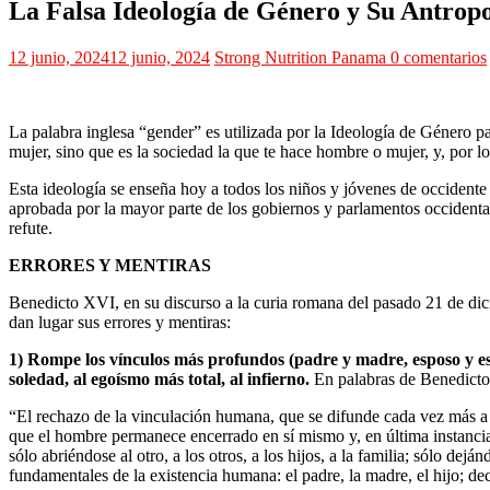
La Falsa Ideología de Género y Su Antrop
12 junio, 2024
12 junio, 2024
Strong Nutrition Panama
0 comentarios
La palabra inglesa “gender” es utilizada por la Ideología de Género p
mujer, sino que es la sociedad la que te hace hombre o mujer, y, por l
Esta ideología se enseña hoy a todos los niños y jóvenes de occidente 
aprobada por la mayor parte de los gobiernos y parlamentos occidental
refute.
ERRORES Y MENTIRAS
Benedicto XVI, en su discurso a la curia romana del pasado 21 de di
dan lugar sus errores y mentiras:
1) Rompe los vínculos más profundos (padre y madre, esposo y espo
soledad, al egoísmo más total, al infierno.
En palabras de Benedict
“El rechazo de la vinculación humana, que se difunde cada vez más a ca
que el hombre permanece encerrado en sí mismo y, en última instancia
sólo abriéndose al otro, a los otros, a los hijos, a la familia; sólo d
fundamentales de la existencia humana: el padre, la madre, el hijo; d