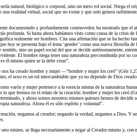
ería natural, biológico o corporal, sino un mero rol social. Niega el ori
n una realidad virtual, social que no existe y que solo genera sufrimient
mente documentado y profundamente conmovedor, ha mostrado que el aten
ás profunda. Si hasta ahora habíamos visto como causa de la crisis de l
 significa realmente ser hombres. Cita una afirmación que se ha hecho f
 que hoy se presenta bajo el lema ‘gender’ como una nueva filosofía de la
e sentido, sino un papel social del que se decide autónomamente, mientr
 evidente. El hombre niega tener una naturaleza preconstituida por su co
es él mismo quien se la debe crear”.
e nos ha creado hombre y mujer —“hombre y mujer los creó” (Gén 1,27
nto, el sexo es un rol intercambiable que ya no depende de Dios creador
s como varón y mujer pertenece a la esencia misma de la naturaleza huma
o lo que leemos en el relato de la creación: hombre y mujer los creó (Gé
a determinado, y ahora somos nosotros mismos quienes hemos de decidir 
pia naturaleza. Ahora él es sólo espíritu y voluntad”.
reación, negamos al creador; negando la verdad, negamos a Dios. Y n
r.
 por uno mismo, se llega necesariamente a negar al Creador mismo y, co