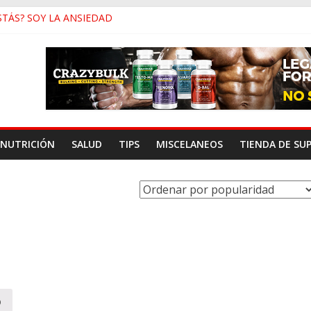
STÁS? SOY LA ANSIEDAD
c y Baja Testosterona
inar En Vez de Correr
 de Género y Su Antropología
ensidad Para Músculo en las Pantorrillas
NUTRICIÓN
SALUD
TIPS
MISCELANEOS
TIENDA DE SU
o