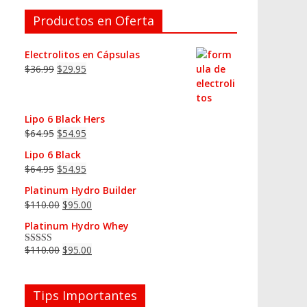
Productos en Oferta
Electrolitos en Cápsulas
$
36.99
$
29.95
Lipo 6 Black Hers
$
64.95
$
54.95
Lipo 6 Black
$
64.95
$
54.95
Platinum Hydro Builder
$
110.00
$
95.00
Platinum Hydro Whey
$
110.00
$
95.00
Valorado en
5.00
de 5
Tips Importantes