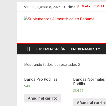
sábado, agosto 8, 2026
Última:
¡HOLA! – CÓMO E
Deficiencia de Zin
Beneficios de Cam
La Falsa Ideología
Rutina de Alta Int
SUPLEMENTACIÓN
ENTRENAMIENTO
Mostrando todos los resultados 2
Banda Pro Rodillas
Bandas Normales
Rodilla
$
40.95
$
34.95
Añadir al carrito
Añadir al carrit