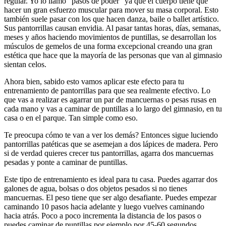
regular. Yo lo llamo “pasos de poder” ya que el cuerpo tiene que
hacer un gran esfuerzo muscular para mover su masa corporal. Esto
también suele pasar con los que hacen danza, baile o ballet artístico.
Sus pantorrillas causan envidia. Al pasar tantas horas, días, semanas,
meses y años haciendo movimientos de puntillas, se desarrollan los
músculos de gemelos de una forma excepcional creando una gran
estética que hace que la mayoría de las personas que van al gimnasio
sientan celos.
Ahora bien, sabido esto vamos aplicar este efecto para tu
entrenamiento de pantorrillas para que sea realmente efectivo. Lo
que vas a realizar es agarrar un par de mancuernas o pesas rusas en
cada mano y vas a caminar de puntillas a lo largo del gimnasio, en tu
casa o en el parque. Tan simple como eso.
Te preocupa cómo te van a ver los demás? Entonces sigue luciendo
pantorrillas patéticas que se asemejan a dos lápices de madera. Pero
si de verdad quieres crecer tus pantorrillas, agarra dos mancuernas
pesadas y ponte a caminar de puntillas.
Este tipo de entrenamiento es ideal para tu casa. Puedes agarrar dos
galones de agua, bolsas o dos objetos pesados si no tienes
mancuernas. El peso tiene que ser algo desafiante. Puedes empezar
caminando 10 pasos hacia adelante y luego vuelves caminando
hacia atrás. Poco a poco incrementa la distancia de los pasos o
puedes caminar de puntillas por ejemplo por 45-60 segundos