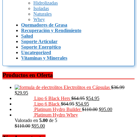
Hidrolizadas
Isoladas
Naturales
Whey
Quemadores de Grasa
Recuperación y Rendimiento
Salud
Soporte Articular
Soporte Energético
Uncategorized
Vitaminas y Minerales
Productos en Oferta
Electrolitos en Cápsulas
$
36.99
$
29.95
Lipo 6 Black Hers
$
64.95
$
54.95
Lipo 6 Black
$
64.95
$
54.95
Platinum Hydro Builder
$
110.00
$
95.00
Platinum Hydro Whey
Valorado en
5.00
de 5
$
110.00
$
95.00