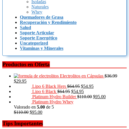
Isoladas
Naturales
Whey
Quemadores de Grasa
Recuperación y Rendimiento
Salud
Soporte Articular
Soporte Energético
Uncategorized
Vitaminas y Minerales
Productos en Oferta
Electrolitos en Cápsulas
$
36.99
$
29.95
Lipo 6 Black Hers
$
64.95
$
54.95
Lipo 6 Black
$
64.95
$
54.95
Platinum Hydro Builder
$
110.00
$
95.00
Platinum Hydro Whey
Valorado en
5.00
de 5
$
110.00
$
95.00
Tips Importantes