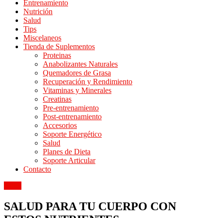
Entrenamiento
Nutrición
Salud
Tips
Miscelaneos
Tienda de Suplementos
Proteinas
Anabolizantes Naturales
Quemadores de Grasa
Recuperación y Rendimiento
Vitaminas y Minerales
Creatinas
Pre-entrenamiento
Post-entrenamiento
Accesorios
Soporte Energético
Salud
Planes de Dieta
Soporte Articular
Contacto
Salud
SALUD PARA TU CUERPO CON