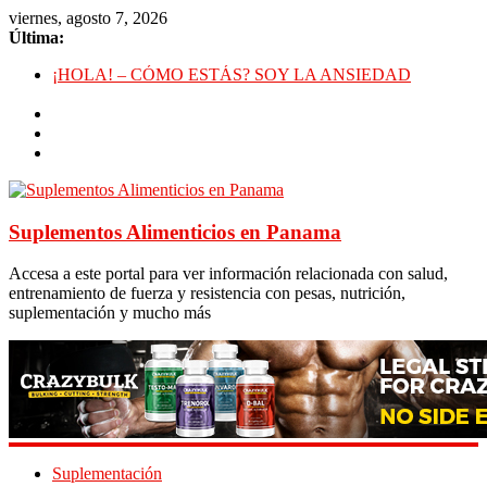
viernes, agosto 7, 2026
Última:
¡HOLA! – CÓMO ESTÁS? SOY LA ANSIEDAD
Deficiencia de Zinc y Baja Testosterona
Beneficios de Caminar En Vez de Correr
La Falsa Ideología de Género y Su Antropología
Rutina de Alta Intensidad Para Músculo en las Pantorrillas
Suplementos Alimenticios en Panama
Accesa a este portal para ver información relacionada con salud,
entrenamiento de fuerza y resistencia con pesas, nutrición,
suplementación y mucho más
Suplementación