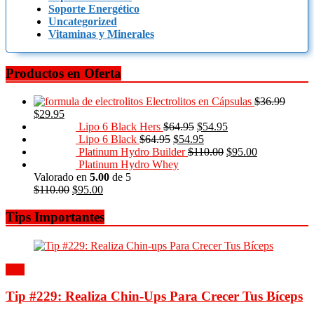
Soporte Energético
Uncategorized
Vitaminas y Minerales
Productos en Oferta
Electrolitos en Cápsulas
$
36.99
$
29.95
Lipo 6 Black Hers
$
64.95
$
54.95
Lipo 6 Black
$
64.95
$
54.95
Platinum Hydro Builder
$
110.00
$
95.00
Platinum Hydro Whey
Valorado en
5.00
de 5
$
110.00
$
95.00
Tips Importantes
Tips
Tip #229: Realiza Chin-Ups Para Crecer Tus Bíceps