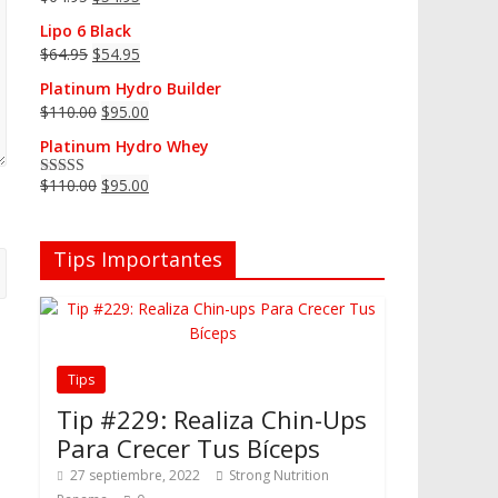
Lipo 6 Black
$
64.95
$
54.95
Platinum Hydro Builder
$
110.00
$
95.00
Platinum Hydro Whey
$
110.00
$
95.00
Valorado en
5.00
de 5
Tips Importantes
Tips
Tip #229: Realiza Chin-Ups
Para Crecer Tus Bíceps
27 septiembre, 2022
Strong Nutrition