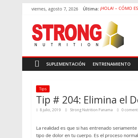
viernes, agosto 7, 2026
Última:
¡HOLA! – CÓMO E
Deficiencia de Zin
Beneficios de Cami
La Falsa Ideología
Rutina de Alta Inte
SUPLEMENTACIÓN
ENTRENAMIENTO
Tips
Tip # 204: Elimina el 
8 julio, 2019
Strong Nutrition Panama
0 coment
La realidad es que si has entrenado seriamente
tipo de dolor en tu cuerpo. Es el proceso norma