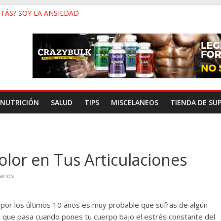
STÁS? SOY LA ANSIEDAD
c y Baja Testosterona
nar En Vez de Correr
 de Género y Su Antropología
nsidad Para Músculo en las Pantorrillas
NUTRICIÓN
SALUD
TIPS
MISCELANEOS
TIENDA DE SU
Dolor en Tus Articulaciones
arios
 por los últimos 10 años es muy probable que sufras de algún
l que pasa cuando pones tu cuerpo bajo el estrés constante del