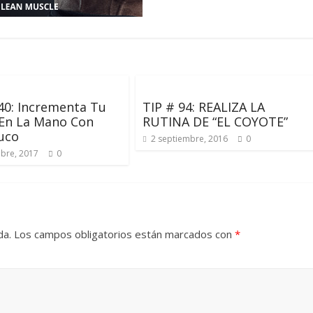
40: Incrementa Tu
TIP # 94: REALIZA LA
 En La Mano Con
RUTINA DE “EL COYOTE”
uco
2 septiembre, 2016
0
mbre, 2017
0
da.
Los campos obligatorios están marcados con
*