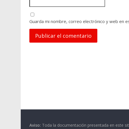
Guarda mi nombre, correo electrónico y web en e
A
l
t
e
r
n
a
t
i
v
Aviso:
Toda la documentación presentada en este siti
e