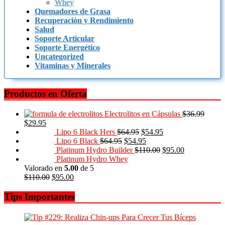
Whey
Quemadores de Grasa
Recuperación y Rendimiento
Salud
Soporte Articular
Soporte Energético
Uncategorized
Vitaminas y Minerales
Productos en Oferta
Electrolitos en Cápsulas
$
36.99
$
29.95
Lipo 6 Black Hers
$
64.95
$
54.95
Lipo 6 Black
$
64.95
$
54.95
Platinum Hydro Builder
$
110.00
$
95.00
Platinum Hydro Whey
Valorado en
5.00
de 5
$
110.00
$
95.00
Tips Importantes