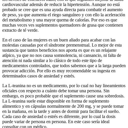
cardiovascular además de reducir la hipertensión. Aunque no está
probado se cree que es una ayuda directa para combatir el aumento
de peso, ya que aumenta el riego sanguíneo y con ello la aceleración
del metabolismo y una mayor quema de calorías. Por eso es que
muchas veces ves suplementos quemadores de grasa que contienen
extracto de té verde.
En el caso de las mujeres es un buen aliado para acabar con las
molestias causadas por el síndrome premenstrual. Lo mejor de esta
sustancia que tantos beneficios nos aporta es que es un relajante
atípico, ya que no nos causa somnolencia, ni cansancio, ni falta de
atención ni nada similar a lo clásico de todo este tipo de
medicamentos controlados, que todos sabemos que a la larga pueden
provocar adicción. Por ello es muy recomendable su ingesta en
determinados casos de ansiedad y estrés.
La L-teanina no es un medicamento, por lo cual no hay lineamientos
oficiales con respecto a cuánto debe tomar una persona. Sin
embargo, es poco probable que el suplemento cause una sobredosis.
La L-teanina suele estar disponible en forma de suplemento
alimentico y en cápsulas normalmente de 200 mg, y se puede tomar
en la mañana, en la tarde y antes de dormir para facilitar el sueño.
Cada caso de ansiedad o estrés es diferente, por lo cual la dosis
puede variar de persona en persona. En este caso sería ideal
consultar con un médico.