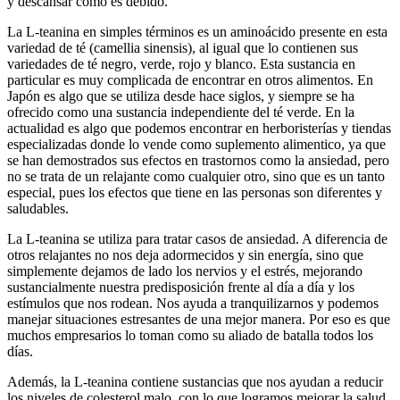
y descansar como es debido.
La L-teanina en simples términos es un aminoácido presente en esta
variedad de té (camellia sinensis), al igual que lo contienen sus
variedades de té negro, verde, rojo y blanco. Esta sustancia en
particular es muy complicada de encontrar en otros alimentos. En
Japón es algo que se utiliza desde hace siglos, y siempre se ha
ofrecido como una sustancia independiente del té verde. En la
actualidad es algo que podemos encontrar en herboristerías y tiendas
especializadas donde lo vende como suplemento alimentico, ya que
se han demostrados sus efectos en trastornos como la ansiedad, pero
no se trata de un relajante como cualquier otro, sino que es un tanto
especial, pues los efectos que tiene en las personas son diferentes y
saludables.
La L-teanina se utiliza para tratar casos de ansiedad. A diferencia de
otros relajantes no nos deja adormecidos y sin energía, sino que
simplemente dejamos de lado los nervios y el estrés, mejorando
sustancialmente nuestra predisposición frente al día a día y los
estímulos que nos rodean. Nos ayuda a tranquilizarnos y podemos
manejar situaciones estresantes de una mejor manera. Por eso es que
muchos empresarios lo toman como su aliado de batalla todos los
días.
Además, la L-teanina contiene sustancias que nos ayudan a reducir
los niveles de colesterol malo, con lo que logramos mejorar la salud