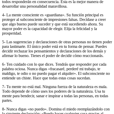
todos responderán en consecuencia. Esta es la mejor manera de
desarrollar una personalidad maravillosa.
4- La mente consciente es «guardiana». Su función principal es
proteger al subconsciente de impresiones falsas. Decídase a creer
que algo bueno puede suceder y que está sucediendo ahora. Su
mayor poder es la capacidad de elegir. Elija la felicidad y la
prosperidad.
5- Las sugerencias y declaraciones de otras personas no tienen poder
para lastimarte. El único poder está en tu forma de pensar. Puedes
decidir rechazar los pensamientos y declaraciones de los demás y
afirmar lo bueno. Tienes el poder de decidir cómo reaccionarás.
6- Ten cuidado con lo que dices. Tendrás que responder por cada
palabra ociosa. Nunca digas «fracasaré, perderé mi trabajo, te
maldigo, te odio o no puedo pagar el alquiler». El subconsciente no
entiende un chiste. Hace que todas estas cosas sucedan.
7- Tu mente no está mal. Ninguna fuerza de la naturaleza es mala.
Todo depende de cómo uses los poderes de la naturaleza. Usa tu
mente para bendecir, sanar e inspirar a todas las personas, en todas
partes.
8- Nunca digas «no puedo». Domina el miedo reemplazándolo con
la siguiente declaración: «Puedo hacer cualquier cosa gracias al