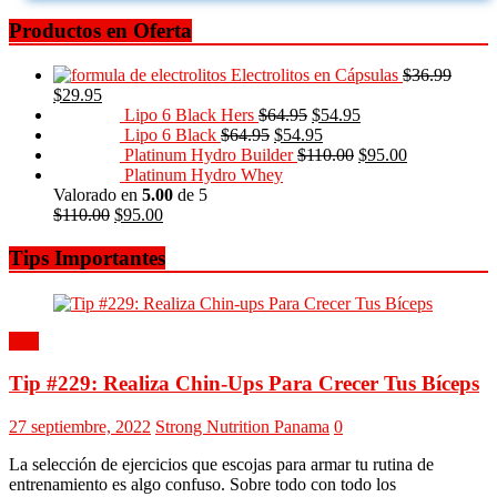
Productos en Oferta
Electrolitos en Cápsulas
$
36.99
$
29.95
Lipo 6 Black Hers
$
64.95
$
54.95
Lipo 6 Black
$
64.95
$
54.95
Platinum Hydro Builder
$
110.00
$
95.00
Platinum Hydro Whey
Valorado en
5.00
de 5
$
110.00
$
95.00
Tips Importantes
Tips
Tip #229: Realiza Chin-Ups Para Crecer Tus Bíceps
27 septiembre, 2022
Strong Nutrition Panama
0
La selección de ejercicios que escojas para armar tu rutina de
entrenamiento es algo confuso. Sobre todo con todo los