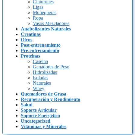
Cinturones
Ligas
Muñequeras
Ropa
Vasos Mezcladores
Anabolizantes Naturales
Creatinas
Otros
Post-entrenamiento
Pre-entrenamiento
Proteinas
Caseina
Ganadores de Peso
Hidrolizadas
Isoladas
Naturales
Whey
Quemadores de Grasa
Recuperación y Rendimiento
Salud
Soporte Articular
Soporte Energético
Uncategorized
Vitaminas y Minerales