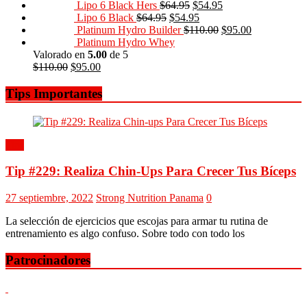
Lipo 6 Black Hers
$
64.95
$
54.95
Lipo 6 Black
$
64.95
$
54.95
Platinum Hydro Builder
$
110.00
$
95.00
Platinum Hydro Whey
Valorado en
5.00
de 5
$
110.00
$
95.00
Tips Importantes
Tips
Tip #229: Realiza Chin-Ups Para Crecer Tus Bíceps
27 septiembre, 2022
Strong Nutrition Panama
0
La selección de ejercicios que escojas para armar tu rutina de
entrenamiento es algo confuso. Sobre todo con todo los
Patrocinadores