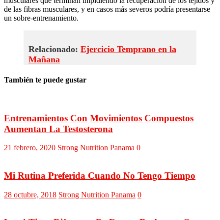
musculares que terminan impidiendo la recuperación de los tejidos y
de las fibras musculares, y en casos más severos podría presentarse
un sobre-entrenamiento.
Relacionado:
Ejercicio Temprano en la
Mañana
También te puede gustar
Entrenamientos Con Movimientos Compuestos
Aumentan La Testosterona
21 febrero, 2020
Strong Nutrition Panama
0
Mi Rutina Preferida Cuando No Tengo Tiempo
28 octubre, 2018
Strong Nutrition Panama
0