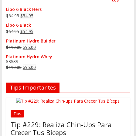
Lipo 6 Black Hers
$
64.95
$
54.95
Lipo 6 Black
$
64.95
$
54.95
Platinum Hydro Builder
$
110.00
$
95.00
Platinum Hydro Whey
$
110.00
$
95.00
Valorado en
5.00
de 5
Tips Importantes
Tips
Tip #229: Realiza Chin-Ups Para
Crecer Tus Bíceps