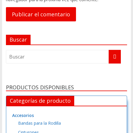
A
Buscar
l
t
e
r
n
a
PRODUCTOS DISPONIBLES
t
i
Categorías de producto
v
e
Accesorios
:
Bandas para la Rodilla
Cinturones