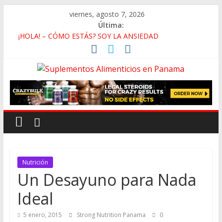
viernes, agosto 7, 2026
Última:
¡HOLA! – CÓMO ESTÁS? SOY LA ANSIEDAD
Deficiencia de Zinc y Baja Testosterona
Beneficios de Caminar En Vez de Correr
La Falsa Ideología de Género y Su Antropología
Rutina de Alta Intensidad Para Músculo en las Pantorrillas
Nutrición
Un Desayuno para Nada
Ideal
5 enero, 2015
Strong Nutrition Panama
0