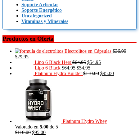
Soporte Articular
Soporte Energético
Uncategorized
Vitaminas y Minerales
Productos en Oferta
Electrolitos en Cápsulas
$
36.99
$
29.95
Lipo 6 Black Hers
$
64.95
$
54.95
Lipo 6 Black
$
64.95
$
54.95
Platinum Hydro Builder
$
110.00
$
95.00
Platinum Hydro Whey
Valorado en
5.00
de 5
$
110.00
$
95.00