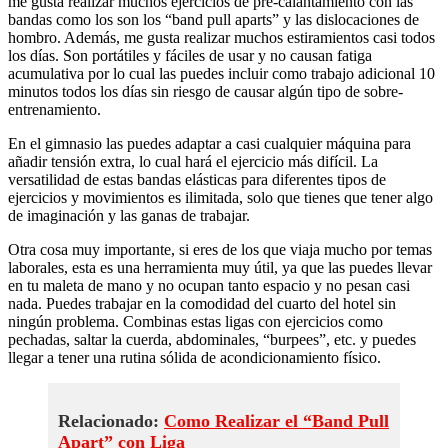
me gusta realizar muchos ejercicios de pre-calantamiento con las
bandas como los son los “band pull aparts” y las dislocaciones de
hombro. Además, me gusta realizar muchos estiramientos casi todos
los días. Son portátiles y fáciles de usar y no causan fatiga
acumulativa por lo cual las puedes incluir como trabajo adicional 10
minutos todos los días sin riesgo de causar algún tipo de sobre-
entrenamiento.
En el gimnasio las puedes adaptar a casi cualquier máquina para
añadir tensión extra, lo cual hará el ejercicio más difícil. La
versatilidad de estas bandas elásticas para diferentes tipos de
ejercicios y movimientos es ilimitada, solo que tienes que tener algo
de imaginación y las ganas de trabajar.
Otra cosa muy importante, si eres de los que viaja mucho por temas
laborales, esta es una herramienta muy útil, ya que las puedes llevar
en tu maleta de mano y no ocupan tanto espacio y no pesan casi
nada. Puedes trabajar en la comodidad del cuarto del hotel sin
ningún problema. Combinas estas ligas con ejercicios como
pechadas, saltar la cuerda, abdominales, “burpees”, etc. y puedes
llegar a tener una rutina sólida de acondicionamiento físico.
Relacionado:
Como Realizar el “Band Pull
Apart” con Liga