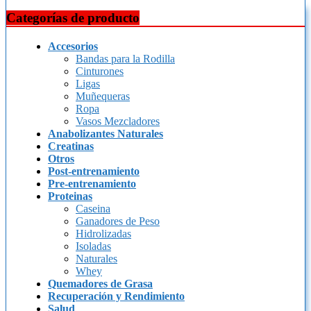
Categorías de producto
Accesorios
Bandas para la Rodilla
Cinturones
Ligas
Muñequeras
Ropa
Vasos Mezcladores
Anabolizantes Naturales
Creatinas
Otros
Post-entrenamiento
Pre-entrenamiento
Proteinas
Caseina
Ganadores de Peso
Hidrolizadas
Isoladas
Naturales
Whey
Quemadores de Grasa
Recuperación y Rendimiento
Salud