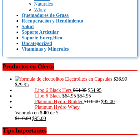
Naturales
Whey
Quemadores de Grasa
Recuperación y Rendimiento
Salud
Soporte Articular
Soporte Energético
Uncategorized
Vitaminas y Minerales
Productos en Oferta
Electrolitos en Cápsulas
$
36.99
$
29.95
Lipo 6 Black Hers
$
64.95
$
54.95
Lipo 6 Black
$
64.95
$
54.95
Platinum Hydro Builder
$
110.00
$
95.00
Platinum Hydro Whey
Valorado en
5.00
de 5
$
110.00
$
95.00
Tips Importantes