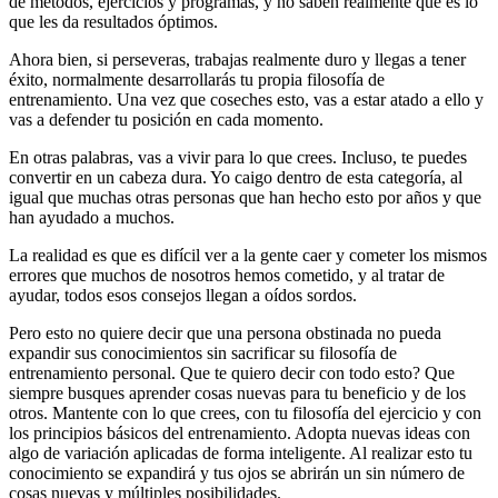
de métodos, ejercicios y programas, y no saben realmente que es lo
que les da resultados óptimos.
Ahora bien, si perseveras, trabajas realmente duro y llegas a tener
éxito, normalmente desarrollarás tu propia filosofía de
entrenamiento. Una vez que coseches esto, vas a estar atado a ello y
vas a defender tu posición en cada momento.
En otras palabras, vas a vivir para lo que crees. Incluso, te puedes
convertir en un cabeza dura. Yo caigo dentro de esta categoría, al
igual que muchas otras personas que han hecho esto por años y que
han ayudado a muchos.
La realidad es que es difícil ver a la gente caer y cometer los mismos
errores que muchos de nosotros hemos cometido, y al tratar de
ayudar, todos esos consejos llegan a oídos sordos.
Pero esto no quiere decir que una persona obstinada no pueda
expandir sus conocimientos sin sacrificar su filosofía de
entrenamiento personal. Que te quiero decir con todo esto? Que
siempre busques aprender cosas nuevas para tu beneficio y de los
otros. Mantente con lo que crees, con tu filosofía del ejercicio y con
los principios básicos del entrenamiento. Adopta nuevas ideas con
algo de variación aplicadas de forma inteligente. Al realizar esto tu
conocimiento se expandirá y tus ojos se abrirán un sin número de
cosas nuevas y múltiples posibilidades.