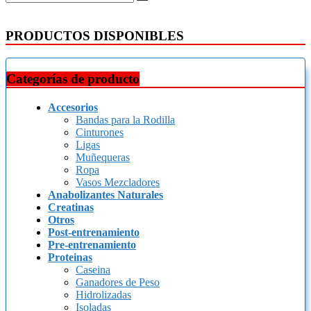
PRODUCTOS DISPONIBLES
Categorías de producto
Accesorios
Bandas para la Rodilla
Cinturones
Ligas
Muñequeras
Ropa
Vasos Mezcladores
Anabolizantes Naturales
Creatinas
Otros
Post-entrenamiento
Pre-entrenamiento
Proteinas
Caseina
Ganadores de Peso
Hidrolizadas
Isoladas