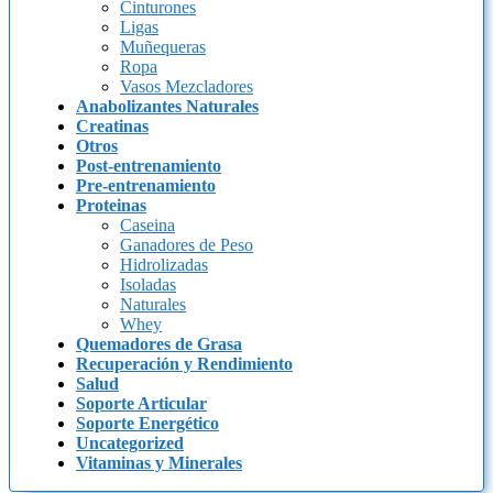
Cinturones
Ligas
Muñequeras
Ropa
Vasos Mezcladores
Anabolizantes Naturales
Creatinas
Otros
Post-entrenamiento
Pre-entrenamiento
Proteinas
Caseina
Ganadores de Peso
Hidrolizadas
Isoladas
Naturales
Whey
Quemadores de Grasa
Recuperación y Rendimiento
Salud
Soporte Articular
Soporte Energético
Uncategorized
Vitaminas y Minerales