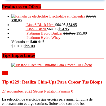
Productos en Oferta
Electrolitos en Cápsulas
$
36.99
$
29.95
Lipo 6 Black Hers
$
64.95
$
54.95
Lipo 6 Black
$
64.95
$
54.95
Platinum Hydro Builder
$
110.00
$
95.00
Platinum Hydro Whey
Valorado en
5.00
de 5
$
110.00
$
95.00
Tips Importantes
Tips
Tip #229: Realiza Chin-Ups Para Crecer Tus Bíceps
27 septiembre, 2022
Strong Nutrition Panama
0
La selección de ejercicios que escojas para armar tu rutina de
entrenamiento es algo confuso. Sobre todo con todo los