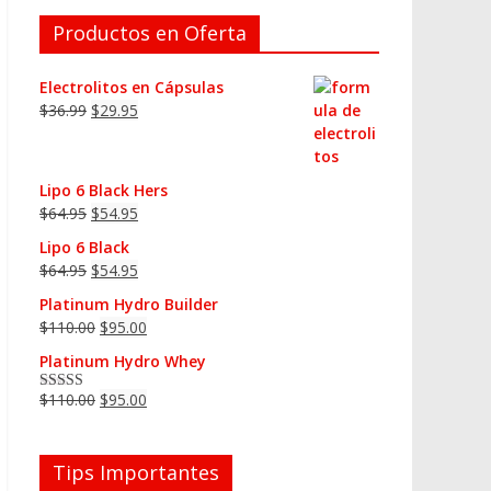
Productos en Oferta
Electrolitos en Cápsulas
$
36.99
$
29.95
Lipo 6 Black Hers
$
64.95
$
54.95
Lipo 6 Black
$
64.95
$
54.95
Platinum Hydro Builder
$
110.00
$
95.00
Platinum Hydro Whey
$
110.00
$
95.00
Valorado en
5.00
de 5
Tips Importantes