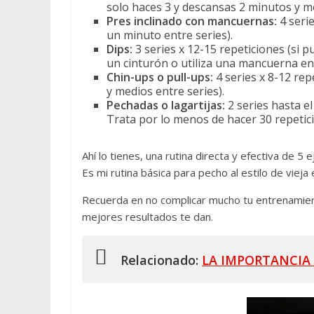
solo haces 3 y descansas 2 minutos y me
Pres inclinado con mancuernas:
4 seri
un minuto entre series).
Dips:
3 series x 12-15 repeticiones (si
un cinturón o utiliza una mancuerna ent
Chin-ups o pull-ups:
4 series x 8-12 re
y medios entre series).
Pechadas o lagartijas:
2 series hasta e
Trata por lo menos de hacer 30 repetic
Ahí lo tienes, una rutina directa y efectiva de 5
Es mi rutina básica para pecho al estilo de vieja 
Recuerda en no complicar mucho tu entrenamient
mejores resultados te dan.
Relacionado:
LA IMPORTANCIA