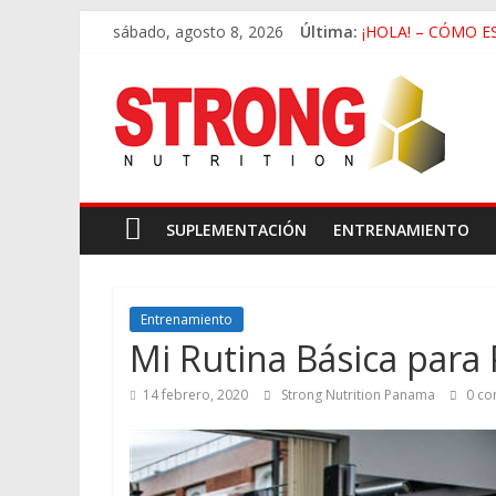
sábado, agosto 8, 2026
Última:
¡HOLA! – CÓMO E
Deficiencia de Zin
Beneficios de Cam
La Falsa Ideología
Rutina de Alta Int
SUPLEMENTACIÓN
ENTRENAMIENTO
Entrenamiento
Mi Rutina Básica para
14 febrero, 2020
Strong Nutrition Panama
0 co