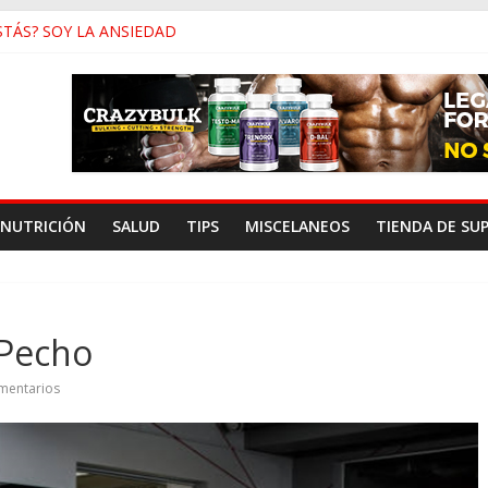
STÁS? SOY LA ANSIEDAD
c y Baja Testosterona
inar En Vez de Correr
 de Género y Su Antropología
ensidad Para Músculo en las Pantorrillas
NUTRICIÓN
SALUD
TIPS
MISCELANEOS
TIENDA DE SU
 Pecho
mentarios