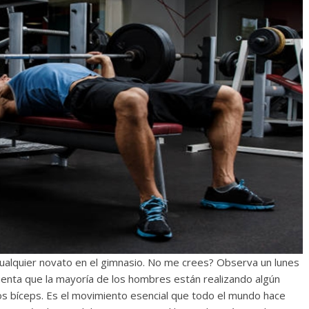
ualquier novato en el gimnasio. No me crees? Observa un lunes
cuenta que la mayoría de los hombres están realizando algún
los bíceps. Es el movimiento esencial que todo el mundo hace