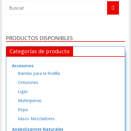
t
e
r
n
a
PRODUCTOS DISPONIBLES
t
i
Categorías de producto
v
e
Accesorios
:
Bandas para la Rodilla
Cinturones
Ligas
Muñequeras
Ropa
Vasos Mezcladores
Anabolizantes Naturales