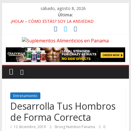
sábado, agosto 8, 2026
Última:
¡HOLA! – CÓMO ESTÁS? SOY LA ANSIEDAD
Deficiencia de Zinc y Baja Testosterona
Beneficios de Caminar En Vez de Correr
La Falsa Ideología de Género y Su Antropología
Rutina de Alta Intensidad Para Músculo en las Pantorrillas
Entrenamiento
Desarrolla Tus Hombros
de Forma Correcta
12 diciembre, 2019
Strong Nutrition Panama
0