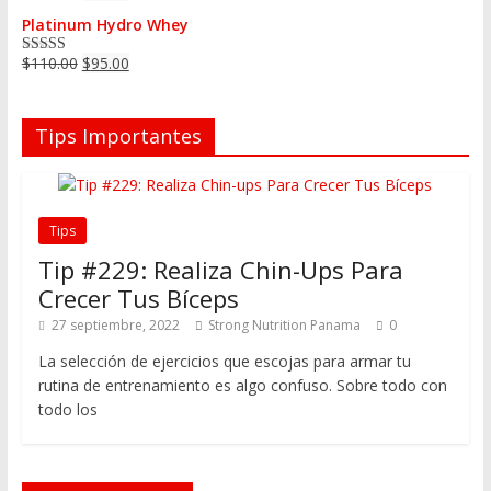
Platinum Hydro Whey
$
110.00
$
95.00
Valorado en
5.00
de 5
Tips Importantes
Tips
Tip #229: Realiza Chin-Ups Para
Crecer Tus Bíceps
27 septiembre, 2022
Strong Nutrition Panama
0
La selección de ejercicios que escojas para armar tu
rutina de entrenamiento es algo confuso. Sobre todo con
todo los