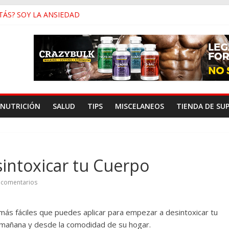
TÁS? SOY LA ANSIEDAD
 y Baja Testosterona
nar En Vez de Correr
 de Género y Su Antropología
nsidad Para Músculo en las Pantorrillas
NUTRICIÓN
SALUD
TIPS
MISCELANEOS
TIENDA DE SU
sintoxicar tu Cuerpo
 comentarios
más fáciles que puedes aplicar para empezar a desintoxicar tu
 mañana y desde la comodidad de su hogar.