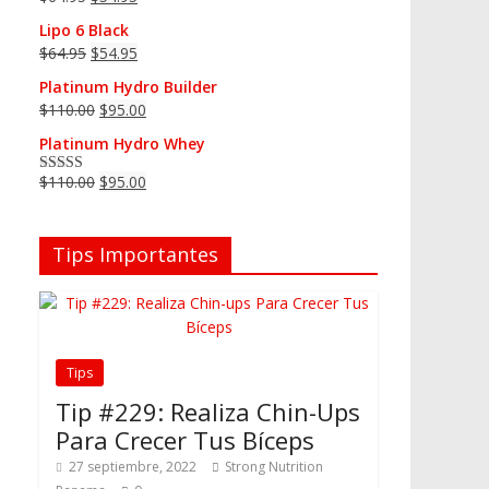
Lipo 6 Black
$
64.95
$
54.95
Platinum Hydro Builder
$
110.00
$
95.00
Platinum Hydro Whey
$
110.00
$
95.00
Valorado en
5.00
de 5
Tips Importantes
Tips
Tip #229: Realiza Chin-Ups
Para Crecer Tus Bíceps
27 septiembre, 2022
Strong Nutrition