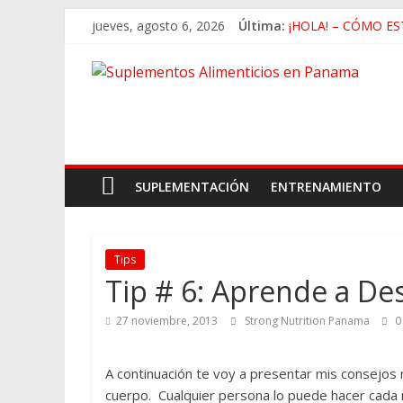
jueves, agosto 6, 2026
Última:
¡HOLA! – CÓMO ES
Deficiencia de Zinc
Beneficios de Cami
La Falsa Ideología
Rutina de Alta Inte
SUPLEMENTACIÓN
ENTRENAMIENTO
Tips
Tip # 6: Aprende a De
27 noviembre, 2013
Strong Nutrition Panama
0
A continuación te voy a presentar mis consejos 
cuerpo. Cualquier persona lo puede hacer cada