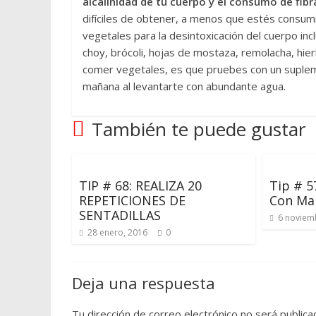
alcalinidad de tu cuerpo y el consumo de fibr
difíciles de obtener, a menos que estés cons
vegetales para la desintoxicación del cuerpo incluy
choy, brócoli, hojas de mostaza, remolacha, hie
comer vegetales, es que pruebes con un supleme
mañana al levantarte con abundante agua.
También te puede gustar
TIP # 68: REALIZA 20
Tip # 5
REPETICIONES DE
Con Ma
SENTADILLAS
6 noviem
28 enero, 2016
0
Deja una respuesta
Tu dirección de correo electrónico no será publica