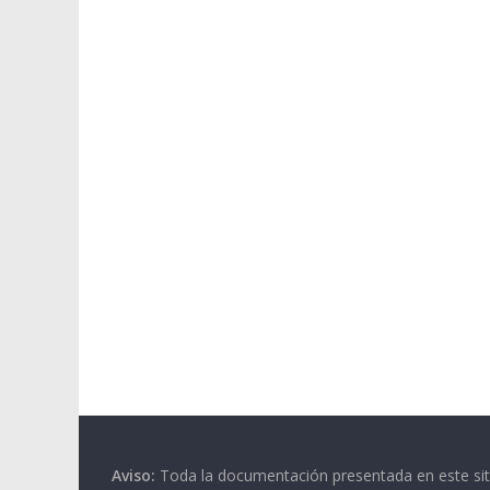
a
t
i
v
e
:
Aviso:
Toda la documentación presentada en este siti