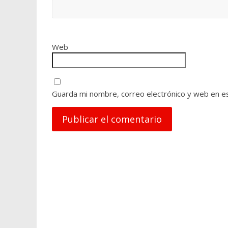
Web
Guarda mi nombre, correo electrónico y web en e
A
l
t
e
r
n