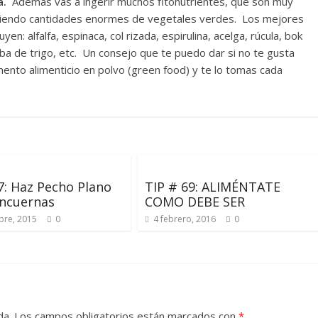
a.
Además vas a ingerir muchos fitonutrientes, que son muy
umiendo cantidades enormes de vegetales verdes. Los mejores
en: alfalfa, espinaca, col rizada, espirulina, acelga, rúcula, bok
rba de trigo, etc. Un consejo que te puedo dar si no te gusta
nto alimenticio en polvo (green food) y te lo tomas cada
7: Haz Pecho Plano
TIP # 69: ALIMÉNTATE
ncuernas
COMO DEBE SER
bre, 2015
0
4 febrero, 2016
0
da.
Los campos obligatorios están marcados con
*