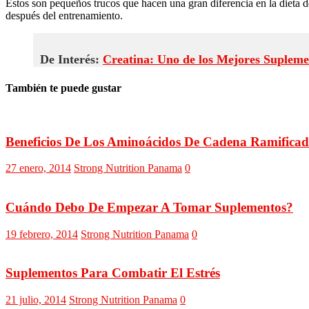
Estos son pequeños trucos que hacen una gran diferencia en la dieta d
después del entrenamiento.
De Interés:
Creatina: Uno de los Mejores Supleme
También te puede gustar
Beneficios De Los Aminoácidos De Cadena Ramifica
27 enero, 2014
Strong Nutrition Panama
0
Cuándo Debo De Empezar A Tomar Suplementos?
19 febrero, 2014
Strong Nutrition Panama
0
Suplementos Para Combatir El Estrés
21 julio, 2014
Strong Nutrition Panama
0