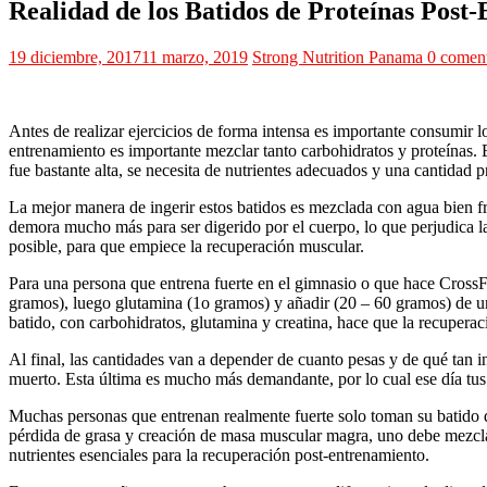
Realidad de los Batidos de Proteínas Post-
19 diciembre, 2017
11 marzo, 2019
Strong Nutrition Panama
0 coment
Antes de realizar ejercicios de forma intensa es importante consumir 
entrenamiento es importante mezclar tanto carbohidratos y proteínas. 
fue bastante alta, se necesita de nutrientes adecuados y una cantidad p
La mejor manera de ingerir estos batidos es mezclada con agua bien frí
demora mucho más para ser digerido por el cuerpo, lo que perjudica l
posible, para que empiece la recuperación muscular.
Para una persona que entrena fuerte en el gimnasio o que hace CrossFi
gramos), luego glutamina (1o gramos) y añadir (20 – 60 gramos) de una
batido, con carbohidratos, glutamina y creatina, hace que la recuperac
Al final, las cantidades van a depender de cuanto pesas y de qué tan 
muerto. Esta última es mucho más demandante, por lo cual ese día tus
Muchas personas que entrenan realmente fuerte solo toman su batido d
pérdida de grasa y creación de masa muscular magra, uno debe mezclar
nutrientes esenciales para la recuperación post-entrenamiento.