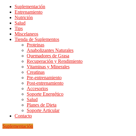
Suplementación
Entrenamiento
Nutrición
Salud
Tips
Miscelaneos
Tienda de Suplementos
Proteinas
Anabolizantes Naturales
Quemadores de Grasa
Recuperación y Rendimiento
Vitaminas y Minerales
Creatinas
Pre-entrenamiento
Post-entrenamiento
Accesorios
Soporte Energético
Salud
Planes de Dieta
Soporte Articular
Contacto
Suplementación