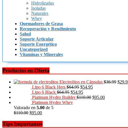
Hidrolizadas
Isoladas
Naturales
Whey
Quemadores de Grasa
Recuperación y Rendimiento
Salud
Soporte Articular
Soporte Energético
Uncategorized
Vitaminas y Minerales
Productos en Oferta
Electrolitos en Cápsulas
$
36.99
$
29.9
Lipo 6 Black Hers
$
64.95
$
54.95
Lipo 6 Black
$
64.95
$
54.95
Platinum Hydro Builder
$
110.00
$
95.00
Platinum Hydro Whey
Valorado en
5.00
de 5
$
110.00
$
95.00
Tips Importantes