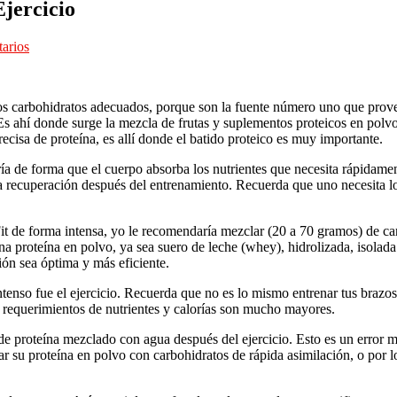
Ejercicio
arios
los carbohidratos adecuados, porque son la fuente número uno que prove
Es ahí donde surge la mezcla de frutas y suplementos proteicos en polvo
recisa de proteína, es allí donde el batido proteico es muy importante.
a de forma que el cuerpo absorba los nutrientes que necesita rápidament
a recuperación después del entrenamiento. Recuerda que uno necesita lo
t de forma intensa, yo le recomendaría mezclar (20 a 70 gramos) de car
 proteína en polvo, ya sea suero de leche (whey), hidrolizada, isolada
ión sea óptima y más eficiente.
intenso fue el ejercicio. Recuerda que no es lo mismo entrenar tus braz
 requerimientos de nutrientes y calorías son mucho mayores.
e proteína mezclado con agua después del ejercicio. Esto es un error 
 su proteína en polvo con carbohidratos de rápida asimilación, o por l