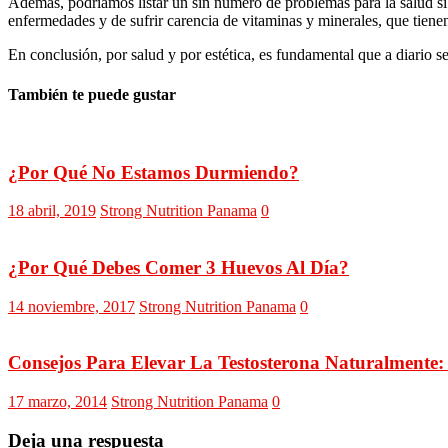
Además, podríamos listar un sin número de problemas para la salud si 
enfermedades y de sufrir carencia de vitaminas y minerales, que tien
En conclusión, por salud y por estética, es fundamental que a diario se
También te puede gustar
¿Por Qué No Estamos Durmiendo?
18 abril, 2019
Strong Nutrition Panama
0
¿Por Qué Debes Comer 3 Huevos Al Día?
14 noviembre, 2017
Strong Nutrition Panama
0
Consejos Para Elevar La Testosterona Naturalmente: 
17 marzo, 2014
Strong Nutrition Panama
0
Deja una respuesta