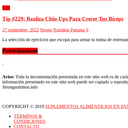
Tips
Tip #229: Realiza Chin-Ups Para Crecer Tus Bíceps
27 septiembre, 2022
Strong Nutrition Panama
0
La selección de ejercicios que escojas para armar tu rutina de entren
Patrocinadores
Aviso:
Toda la documentación presentada en este sitio web es de carác
información presentado en este sitio web puede ser copiado o reproduc
Strongnutrition.info
COPYRIGHT © 2019
SUPLEMENTOS ALIMENTICIOS EN P
TÉRMINOS &
CONDICIONES
CONTACTO