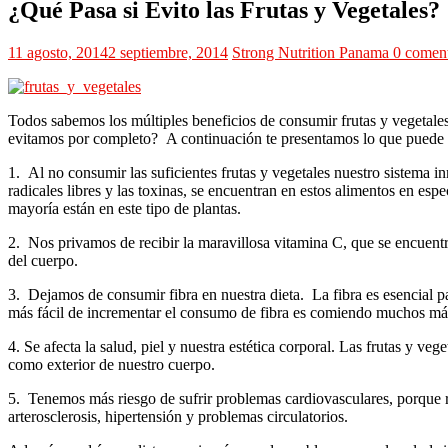
¿Qué Pasa si Evito las Frutas y Vegetales?
11 agosto, 2014
2 septiembre, 2014
Strong Nutrition Panama
0 coment
Todos sabemos los múltiples beneficios de consumir frutas y vegetale
evitamos por completo? A continuación te presentamos lo que puede lle
1. Al no consumir las suficientes frutas y vegetales nuestro sistema i
radicales libres y las toxinas, se encuentran en estos alimentos en e
mayoría están en este tipo de plantas.
2. Nos privamos de recibir la maravillosa vitamina C, que se encuentr
del cuerpo.
3. Dejamos de consumir fibra en nuestra dieta. La fibra es esencial pa
más fácil de incrementar el consumo de fibra es comiendo muchos más 
4. Se afecta la salud, piel y nuestra estética corporal. Las frutas y ve
como exterior de nuestro cuerpo.
5. Tenemos más riesgo de sufrir problemas cardiovasculares, porque r
arterosclerosis, hipertensión y problemas circulatorios.