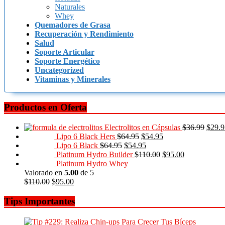
Naturales
Whey
Quemadores de Grasa
Recuperación y Rendimiento
Salud
Soporte Articular
Soporte Energético
Uncategorized
Vitaminas y Minerales
Productos en Oferta
Electrolitos en Cápsulas
$
36.99
$
29.9
Lipo 6 Black Hers
$
64.95
$
54.95
Lipo 6 Black
$
64.95
$
54.95
Platinum Hydro Builder
$
110.00
$
95.00
Platinum Hydro Whey
Valorado en
5.00
de 5
$
110.00
$
95.00
Tips Importantes