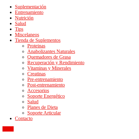
Suplementación
Entrenamiento
Nutrición
Salud
Tips
Miscelaneos
Tienda de Suplementos
Proteinas
Anabolizantes Naturales
Quemadores de Grasa
Recuperación y Rendimiento
Vitaminas y Minerales
Creatinas
Pre-entrenamiento
Post-entrenamiento
Accesorios
Soporte Energético
Salud
Planes de Dieta
Soporte Articular
Contacto
Salud