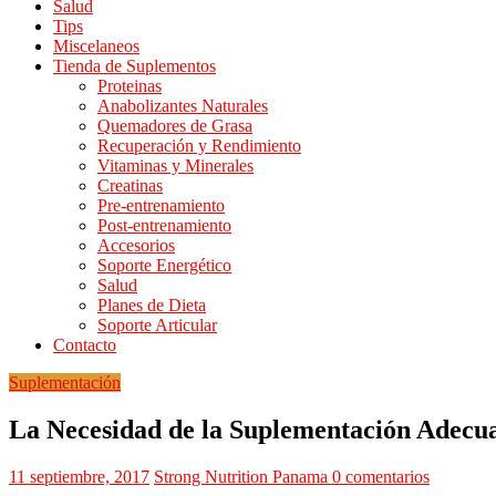
Salud
Tips
Miscelaneos
Tienda de Suplementos
Proteinas
Anabolizantes Naturales
Quemadores de Grasa
Recuperación y Rendimiento
Vitaminas y Minerales
Creatinas
Pre-entrenamiento
Post-entrenamiento
Accesorios
Soporte Energético
Salud
Planes de Dieta
Soporte Articular
Contacto
Suplementación
La Necesidad de la Suplementación Adecu
11 septiembre, 2017
Strong Nutrition Panama
0 comentarios