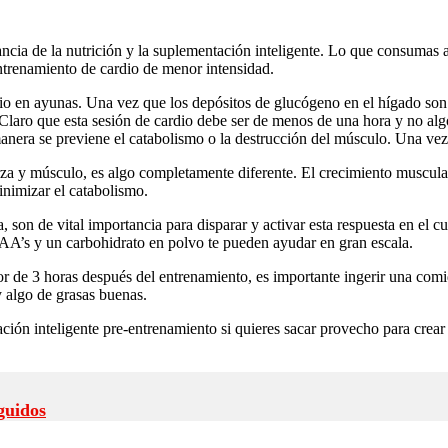
cia de la nutrición y la suplementación inteligente. Lo que consumas an
ntrenamiento de cardio de menor intensidad.
 en ayunas. Una vez que los depósitos de glucógeno en el hígado son ut
 Claro que esta sesión de cardio debe ser de menos de una hora y no a
anera se previene el catabolismo o la destrucción del músculo. Una ve
a y músculo, es algo completamente diferente. El crecimiento muscular 
inimizar el catabolismo.
 son de vital importancia para disparar y activar esta respuesta en el c
AA’s y un carbohidrato en polvo te pueden ayudar en gran escala.
or de 3 horas después del entrenamiento, es importante ingerir una comi
y algo de grasas buenas.
ción inteligente pre-entrenamiento si quieres sacar provecho para crea
guidos