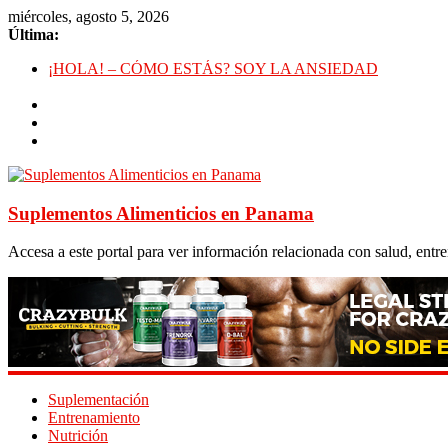
miércoles, agosto 5, 2026
Última:
¡HOLA! – CÓMO ESTÁS? SOY LA ANSIEDAD
Deficiencia de Zinc y Baja Testosterona
Beneficios de Caminar En Vez de Correr
La Falsa Ideología de Género y Su Antropología
Rutina de Alta Intensidad Para Músculo en las Pantorrillas
Suplementos Alimenticios en Panama
Accesa a este portal para ver información relacionada con salud, ent
Suplementación
Entrenamiento
Nutrición