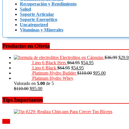
Recuperación y Rendimiento
Salud
Soporte Articular
Soporte Energético
Uncategorized
Vitaminas y Minerales
Productos en Oferta
Electrolitos en Cápsulas
$
36.99
$
29.9
Lipo 6 Black Hers
$
64.95
$
54.95
Lipo 6 Black
$
64.95
$
54.95
Platinum Hydro Builder
$
110.00
$
95.00
Platinum Hydro Whey
Valorado en
5.00
de 5
$
110.00
$
95.00
Tips Importantes
Tips