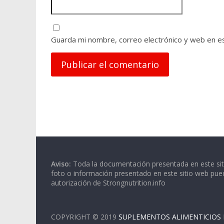
Guarda mi nombre, correo electrónico y web en e
A
l
t
e
r
Aviso:
Toda la documentación presentada en este siti
n
foto o información presentado en este sitio web pued
a
autorización de Strongnutrition.info
t
i
v
COPYRIGHT © 2019
SUPLEMENTOS ALIMENTICIOS