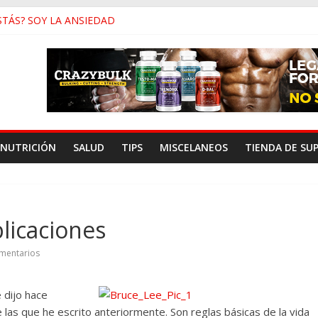
STÁS? SOY LA ANSIEDAD
c y Baja Testosterona
inar En Vez de Correr
 de Género y Su Antropología
ensidad Para Músculo en las Pantorrillas
NUTRICIÓN
SALUD
TIPS
MISCELANEOS
TIENDA DE SU
plicaciones
mentarios
 dijo hace
as que he escrito anteriormente. Son reglas básicas de la vida