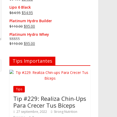
Lipo 6 Black
$
64.95
$
54.95
Platinum Hydro Builder
$
110.00
$
95.00
Platinum Hydro Whey
$
110.00
$
95.00
Valorado en
5.00
de 5
Tips Importantes
Tips
Tip #229: Realiza Chin-Ups
Para Crecer Tus Bíceps
27 septiembre, 2022
Strong Nutrition