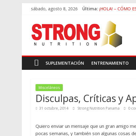
sábado, agosto 8, 2026
Última:
¡HOLA! – CÓMO E
Deficiencia de Zin
Beneficios de Cam
La Falsa Ideología
Rutina de Alta Int
SUPLEMENTACIÓN
ENTRENAMIENTO
Misceláneos
Disculpas, Críticas y A
31 octubre, 2014
Strong Nutrition Panama
0 co
Quiero enviar un mensaje que un gran amigo me
pocas semanas, y también son algunas cosas de l