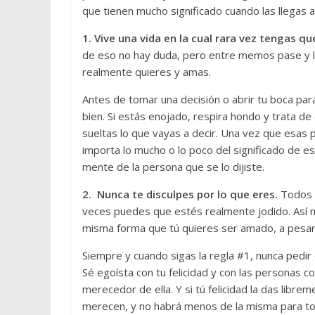
que tienen mucho significado cuando las llegas
1. Vive una vida en la cual rara vez tengas qu
de eso no hay duda, pero entre memos pase y lo
realmente quieres y amas.
Antes de tomar una decisión o abrir tu boca par
bien. Si estás enojado, respira hondo y trata d
sueltas lo que vayas a decir. Una vez que esas 
importa lo mucho o lo poco del significado de e
mente de la persona que se lo dijiste.
2. Nunca te disculpes por lo que eres.
Todos t
veces puedes que estés realmente jodido. Así m
misma forma que tú quieres ser amado, a pesar
Siempre y cuando sigas la regla #1, nunca pedir 
Sé egoísta con tu felicidad y con las personas c
merecedor de ella. Y si tú felicidad la das libr
merecen, y no habrá menos de la misma para t