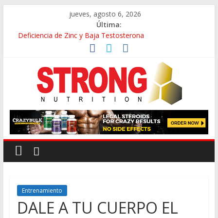
jueves, agosto 6, 2026
Última:
Deficiencia de Zinc y Baja Testosterona
Beneficios de Caminar En Vez de Correr
La Falsa Ideología de Género y Su Antropología
Rutina de Alta Intensidad Para Músculo en las Pantorrillas
¡HOLA! – CÓMO ESTÁS? SOY LA ANSIEDAD
Entrenamiento
DALE A TU CUERPO EL