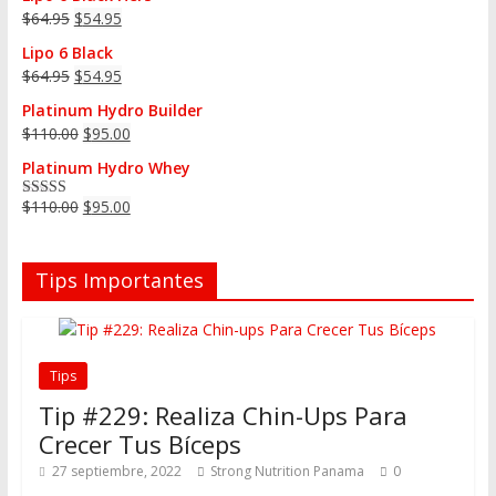
$
64.95
$
54.95
Lipo 6 Black
$
64.95
$
54.95
Platinum Hydro Builder
$
110.00
$
95.00
Platinum Hydro Whey
$
110.00
$
95.00
Valorado en
5.00
de 5
Tips Importantes
Tips
Tip #229: Realiza Chin-Ups Para
Crecer Tus Bíceps
27 septiembre, 2022
Strong Nutrition Panama
0