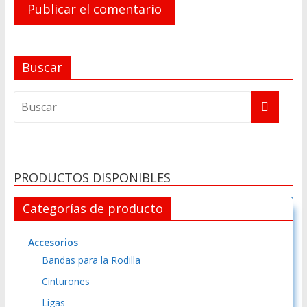
A
Buscar
l
t
e
r
n
a
PRODUCTOS DISPONIBLES
t
i
Categorías de producto
v
e
Accesorios
:
Bandas para la Rodilla
Cinturones
Ligas