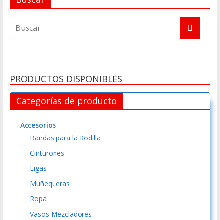
l
t
e
r
n
a
PRODUCTOS DISPONIBLES
t
i
Categorías de producto
v
e
Accesorios
:
Bandas para la Rodilla
Cinturones
Ligas
Muñequeras
Ropa
Vasos Mezcladores