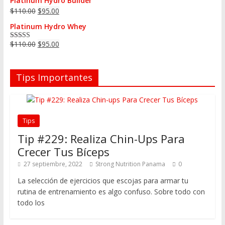
Platinum Hydro Builder
$
110.00
$
95.00
Platinum Hydro Whey
$
110.00
$
95.00
Valorado en
5.00
de 5
Tips Importantes
Tips
Tip #229: Realiza Chin-Ups Para
Crecer Tus Bíceps
27 septiembre, 2022
Strong Nutrition Panama
0
La selección de ejercicios que escojas para armar tu
rutina de entrenamiento es algo confuso. Sobre todo con
todo los