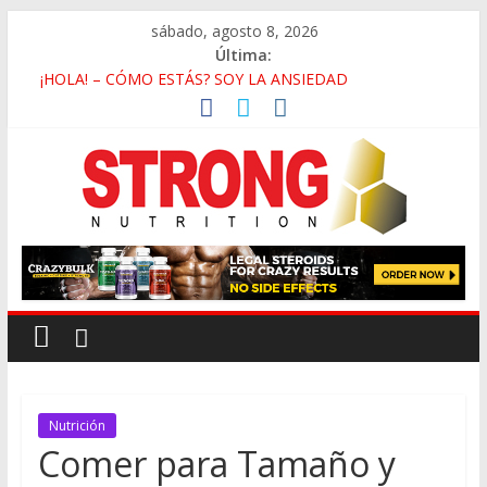
sábado, agosto 8, 2026
Última:
¡HOLA! – CÓMO ESTÁS? SOY LA ANSIEDAD
Deficiencia de Zinc y Baja Testosterona
Beneficios de Caminar En Vez de Correr
La Falsa Ideología de Género y Su Antropología
Rutina de Alta Intensidad Para Músculo en las Pantorrillas
Nutrición
Comer para Tamaño y