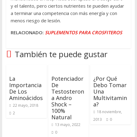
y el talento, pero ciertos nutrientes te pueden ayudar
a terminar una competencia con más energía y con
menos riesgo de lesión.
RELACIONADO:
SUPLEMENTOS PARA CROSFITEROS
También te puede gustar
La
Potenciador
¿Por Qué
Importancia
De
Debo Tomar
De Los
Testosteron
Una
Aminoácidos
A Andro
Multivitamin
Shock –
A?
22 mayo, 2018
100%
18 noviembre,
2
Natural
2013
0
13 mayo, 2022
0