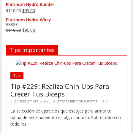
Platinum Hydro Builder
$
110.00
$
95.00
Platinum Hydro Whey
$
110.00
$
95.00
Valorado en
5.00
de 5
Tips Importantes
Tips
Tip #229: Realiza Chin-Ups Para
Crecer Tus Bíceps
27 septiembre, 2022
Strong Nutrition Panama
0
La selección de ejercicios que escojas para armar tu
rutina de entrenamiento es algo confuso. Sobre todo con
todo los