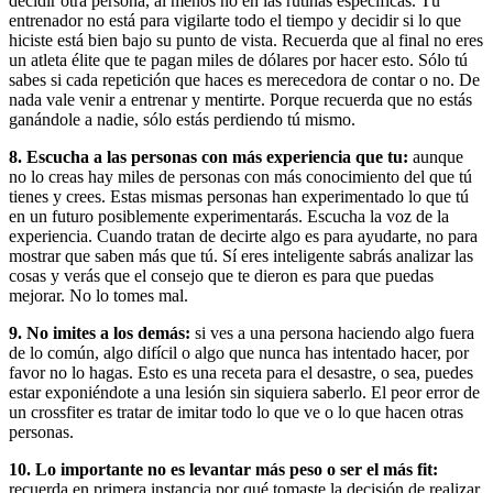
decidir otra persona, al menos no en las rutinas específicas. Tú
entrenador no está para vigilarte todo el tiempo y decidir si lo que
hiciste está bien bajo su punto de vista. Recuerda que al final no eres
un atleta élite que te pagan miles de dólares por hacer esto. Sólo tú
sabes si cada repetición que haces es merecedora de contar o no. De
nada vale venir a entrenar y mentirte. Porque recuerda que no estás
ganándole a nadie, sólo estás perdiendo tú mismo.
8. Escucha a las personas con más experiencia que tu:
aunque
no lo creas hay miles de personas con más conocimiento del que tú
tienes y crees. Estas mismas personas han experimentado lo que tú
en un futuro posiblemente experimentarás. Escucha la voz de la
experiencia. Cuando tratan de decirte algo es para ayudarte, no para
mostrar que saben más que tú. Sí eres inteligente sabrás analizar las
cosas y verás que el consejo que te dieron es para que puedas
mejorar. No lo tomes mal.
9. No imites a los demás:
si ves a una persona haciendo algo fuera
de lo común, algo difícil o algo que nunca has intentado hacer, por
favor no lo hagas. Esto es una receta para el desastre, o sea, puedes
estar exponiéndote a una lesión sin siquiera saberlo. El peor error de
un crossfiter es tratar de imitar todo lo que ve o lo que hacen otras
personas.
10. Lo importante no es levantar más peso o ser el más fit:
recuerda en primera instancia por qué tomaste la decisión de realizar