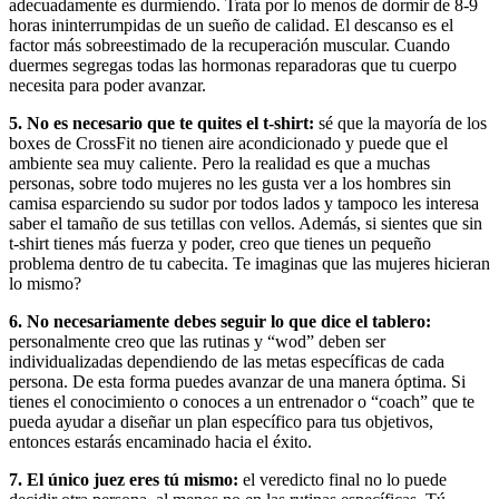
adecuadamente es durmiendo. Trata por lo menos de dormir de 8-9
horas ininterrumpidas de un sueño de calidad. El descanso es el
factor más sobreestimado de la recuperación muscular. Cuando
duermes segregas todas las hormonas reparadoras que tu cuerpo
necesita para poder avanzar.
5. No es necesario que te quites el t-shirt:
sé que la mayoría de los
boxes de CrossFit no tienen aire acondicionado y puede que el
ambiente sea muy caliente. Pero la realidad es que a muchas
personas, sobre todo mujeres no les gusta ver a los hombres sin
camisa esparciendo su sudor por todos lados y tampoco les interesa
saber el tamaño de sus tetillas con vellos. Además, si sientes que sin
t-shirt tienes más fuerza y poder, creo que tienes un pequeño
problema dentro de tu cabecita. Te imaginas que las mujeres hicieran
lo mismo?
6. No necesariamente debes seguir lo que dice el tablero:
personalmente creo que las rutinas y “wod” deben ser
individualizadas dependiendo de las metas específicas de cada
persona. De esta forma puedes avanzar de una manera óptima. Si
tienes el conocimiento o conoces a un entrenador o “coach” que te
pueda ayudar a diseñar un plan específico para tus objetivos,
entonces estarás encaminado hacia el éxito.
7. El único juez eres tú mismo:
el veredicto final no lo puede