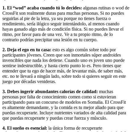
1. El “wod” acaba cuando tú lo decides:
algunas rutinas o wod de
CrossFit son realmente duras para muchas personas. Si no puedes
seguirlas al pie de la letra, ya sea porque no tienes fuerza o
rendimiento, sería ilógico seguir intentándolo, al menos cuando
hayas ganado algo más de condición física. Si no puedes llevar el
ritmo, por favor para de una vez. Ve a tu propio ritmo, de lo
contrario podrías precipitar una lesión en tu cuerpo.
2. Deja el ego en tu casa:
esto es algo común sobre todo por
participantes jóvenes. Creen que son inmortales súper androides
invencibles que nada los detiene. Cuando uno es joven uno puede
sentirse indestructible, y hasta cierto punto lo es. Pero tienes que
entender que tu ego de hacer más, de levantar más, de saber más,
etc. no te llevará a ningún lado, sobre todo si quieres seguir en este
juego por décadas venideras.
3. Debes ingerir abundantes calorías de calidad:
muchas
personas por falta de conocimiento comen como si estuvieran
participando para un concurso de modelos en Somalia. El CrossFit
es altamente demandante, y la comida es tu mejor aliado para que
puedas recuperarte. Incluye nutrientes variados de alta calidad para
que puedas recuperarte y puedas crear fuerza y músculo.
4. El sueño es esencial:
la única forma de recuperarte