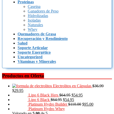
Proteinas
Caseina
Ganadores de Peso
Hidrolizadas
Isoladas
Naturales
Whey
Quemadores de Grasa
Recuperación y Rendimiento
Salud
Soporte Articular
Soporte Energético
Uncategorized
Vitaminas y Minerales
Productos en Oferta
Electrolitos en Cápsulas
$
36.99
$
29.95
Lipo 6 Black Hers
$
64.95
$
54.95
Lipo 6 Black
$
64.95
$
54.95
Platinum Hydro Builder
$
110.00
$
95.00
Platinum Hydro Whey
Valorado en
5.00
de 5