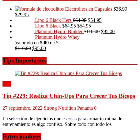
Electrolitos en Cápsulas
$
36.99
$
29.95
Lipo 6 Black Hers
$
64.95
$
54.95
Lipo 6 Black
$
64.95
$
54.95
Platinum Hydro Builder
$
110.00
$
95.00
Platinum Hydro Whey
Valorado en
5.00
de 5
$
110.00
$
95.00
Tips Importantes
Tips
Tip #229: Realiza Chin-Ups Para Crecer Tus Bíceps
27 septiembre, 2022
Strong Nutrition Panama
0
La selección de ejercicios que escojas para armar tu rutina de
entrenamiento es algo confuso. Sobre todo con todo los
Patrocinadores