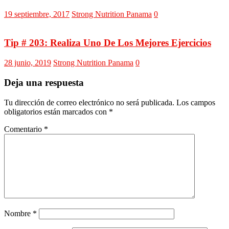
19 septiembre, 2017
Strong Nutrition Panama
0
Tip # 203: Realiza Uno De Los Mejores Ejercicios
28 junio, 2019
Strong Nutrition Panama
0
Deja una respuesta
Tu dirección de correo electrónico no será publicada.
Los campos
obligatorios están marcados con
*
Comentario
*
Nombre
*