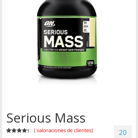
Serious Mass
(
valoraciones de clientes)
20
Valorado
19