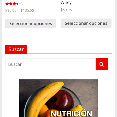
Whey
Valorad
$
59.95
$
95.00
–
$
135.00
o en
3.33
de 5
Seleccionar opciones
Seleccionar opciones
Buscar