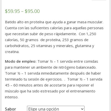
4.26
sobre 5
$
59.95
–
$
95.00
basado
en
puntuacion
Batido alto en proteína que ayuda a ganar masa muscular.
es de
Cuenta con las suficientes calorías para aquellas personas
clientes
que necesitan subir de peso rápidamente. Con 1,250
calorías, 50 gramos de proteína, 253 gramos de
carbohidratos, 25 vitaminas y minerales, glutamina y
creatina.
Modo de empleo:
Tomar ½ – 1 servida entre comidas
para mantener un ambiente de nitrógeno balanceado.
Tomar ½ – 1 servida inmediatamente después de haber
terminado tu sesión de ejercicios. . Tomar ½ – 1 servida
45 – 60 minutos antes de acostarte para reponer el
músculo que ha sido estresado por el entrenamiento
intenso.
Sabor