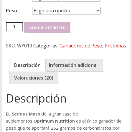
Peso
A
Añadir al carrito
l
t
SKU:
WY010
Categorías:
Ganadores de Peso
,
Proteinas
e
r
n
Descripción
Información adicional
a
t
Valoraciones (20)
i
v
Descripción
e
:
EL Serious Mass
de la gran casa de
suplementos
Optimum Nutrition
es el único ganador de
peso qué te aportará 252 gramos de carbohidratos por