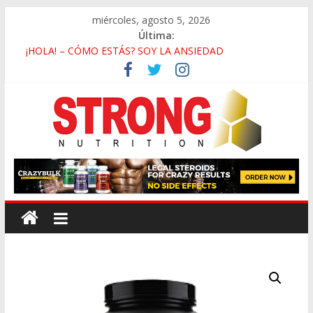
miércoles, agosto 5, 2026
Última:
¡HOLA! – CÓMO ESTÁS? SOY LA ANSIEDAD
Deficiencia de Zinc y Baja Testosterona
Beneficios de Caminar En Vez de Correr
La Falsa Ideología de Género y Su Antropología
Rutina de Alta Intensidad Para Músculo en las Pantorrillas