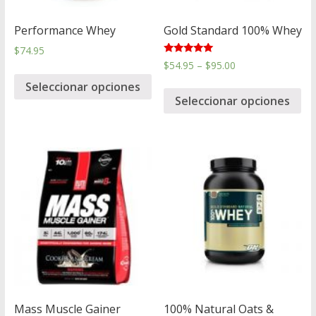
Performance Whey
Gold Standard 100% Whey
$
74.95
Valorado en
$
54.95
–
$
95.00
5.00
de 5
Seleccionar opciones
Seleccionar opciones
Mass Muscle Gainer
100% Natural Oats &