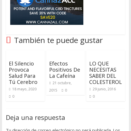
También te puede gustar
El Silencio
Efectos
LO QUE
Provoca
Positivos De
NECESITAS
Salud Para
La Cafeína
SABER DEL
Tú Cerebro
COLESTEROL
21 octubre,
18 mayo, 2020
29 junio, 2016
2015
0
0
0
Deja una respuesta
Tu dirección de correo electrónico no será publicada.
Los