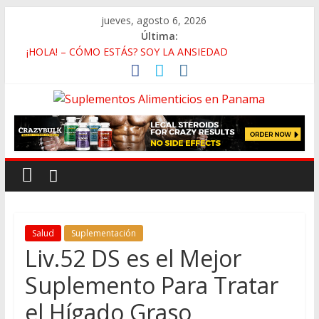
jueves, agosto 6, 2026
Última:
¡HOLA! – CÓMO ESTÁS? SOY LA ANSIEDAD
Deficiencia de Zinc y Baja Testosterona
Beneficios de Caminar En Vez de Correr
La Falsa Ideología de Género y Su Antropología
Rutina de Alta Intensidad Para Músculo en las Pantorrillas
Salud
Suplementación
Liv.52 DS es el Mejor
Suplemento Para Tratar
el Hígado Graso