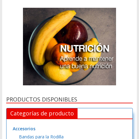
r
n
a
t
i
v
e
:
PRODUCTOS DISPONIBLES
Categorías de producto
Accesorios
Bandas para la Rodilla