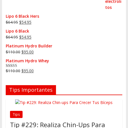
Lipo 6 Black Hers
$
64.95
$
54.95
Lipo 6 Black
$
64.95
$
54.95
Platinum Hydro Builder
$
110.00
$
95.00
Platinum Hydro Whey
$
110.00
$
95.00
Valorado en
5.00
de 5
Tips Importantes
Tips
Tip #229: Realiza Chin-Ups Para