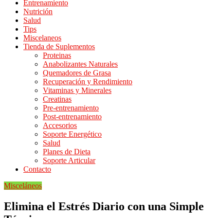
Entrenamiento
Nutrición
Salud
Tips
Miscelaneos
Tienda de Suplementos
Proteinas
Anabolizantes Naturales
Quemadores de Grasa
Recuperación y Rendimiento
Vitaminas y Minerales
Creatinas
Pre-entrenamiento
Post-entrenamiento
Accesorios
Soporte Energético
Salud
Planes de Dieta
Soporte Articular
Contacto
Misceláneos
Elimina el Estrés Diario con una Simple