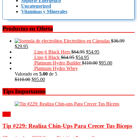
Soporte Energético
Uncategorized
Vitaminas y Minerales
Productos en Oferta
Electrolitos en Cápsulas
$
36.99
$
29.95
Lipo 6 Black Hers
$
64.95
$
54.95
Lipo 6 Black
$
64.95
$
54.95
Platinum Hydro Builder
$
110.00
$
95.00
Platinum Hydro Whey
Valorado en
5.00
de 5
$
110.00
$
95.00
Tips Importantes
Tips
Tip #229: Realiza Chin-Ups Para Crecer Tus Bíceps