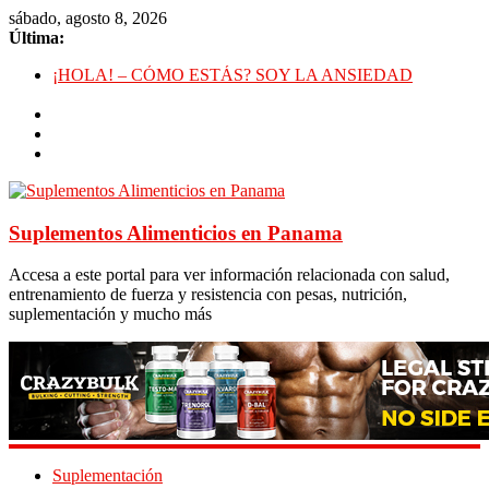
sábado, agosto 8, 2026
Última:
¡HOLA! – CÓMO ESTÁS? SOY LA ANSIEDAD
Deficiencia de Zinc y Baja Testosterona
Beneficios de Caminar En Vez de Correr
La Falsa Ideología de Género y Su Antropología
Rutina de Alta Intensidad Para Músculo en las Pantorrillas
Suplementos Alimenticios en Panama
Accesa a este portal para ver información relacionada con salud,
entrenamiento de fuerza y resistencia con pesas, nutrición,
suplementación y mucho más
Suplementación