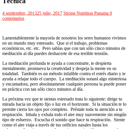
Técnica
4 septiembre, 2013
25 julio, 2017
Strong Nutrition Panama
0
comentarios
Lamentablemente la mayoría de nosotros los seres humanos vivimos
en un mundo muy estresado. Que si el trabajo, problemas
económicos, etc. etc. Pero sabías que con tan sólo cinco minutos de
meditación al día puedes deshacerte de esa terrible tensión.
La meditación profunda te ayuda a concentrarte, te despierta
mentalmente, promueva la creatividad y despeja la mente en su
totalidad. También es un método infalible contra el estrés diario y te
ayuda a relajar todo el cuerpo. La meditación sonará algo misteriosa
y encantadora, pero absolutamente cualquier persona la puede poner
en práctica con tan sólo cinco minutos al día.
La próxima vez que te sientas estresado trata lo siguiente: dirige tu
mirada hacia un objeto fijo o luz en el horizonte. Si la situación te lo
permite cierra los ojos por completo. Préstale toda tu atención a tu
respiración. Inhala y exhala todo el aire muy suavemente sin ningún
tipo de esfuerzo. Escucha el sonido que hace tu respiración. Siente
como el aire viaja a través de tus orificios nasales hasta los